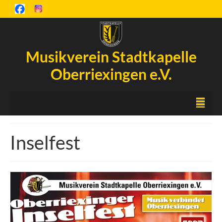
Musikverein Stadtkapelle
Oberriexingen e.V.
Startseite
Inselfest
Inselfest
Aktuelles
Chronik
Orchester