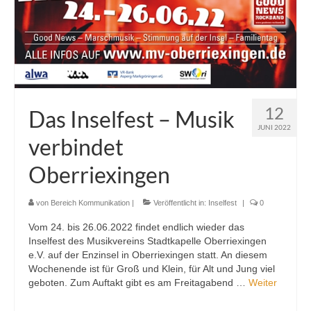
Ausbildung
Downloads
Kontakt
Sponsoring
12
Das Inselfest – Musik
JUNI 2022
verbindet
Oberriexingen
von
Bereich Kommunikation
|
Veröffentlicht in:
Inselfest
|
0
Vom 24. bis 26.06.2022 findet endlich wieder das
Inselfest des Musikvereins Stadtkapelle Oberriexingen
e.V. auf der Enzinsel in Oberriexingen statt. An diesem
Wochenende ist für Groß und Klein, für Alt und Jung viel
geboten. Zum Auftakt gibt es am Freitagabend …
Weiter