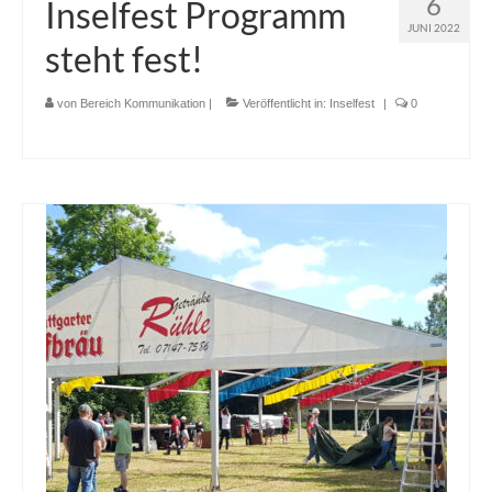
6
Inselfest Programm
JUNI 2022
steht fest!
von
Bereich Kommunikation
|
Veröffentlicht in:
Inselfest
|
0