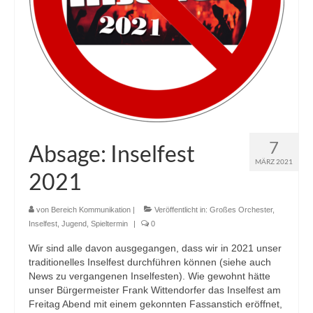
7
Absage: Inselfest
MÄRZ 2021
2021
von
Bereich Kommunikation
|
Veröffentlicht in:
Großes Orchester
,
Inselfest
,
Jugend
,
Spieltermin
|
0
Wir sind alle davon ausgegangen, dass wir in 2021 unser
traditionelles Inselfest durchführen können (siehe auch
News zu vergangenen Inselfesten). Wie gewohnt hätte
unser Bürgermeister Frank Wittendorfer das Inselfest am
Freitag Abend mit einem gekonnten Fassanstich eröffnet,