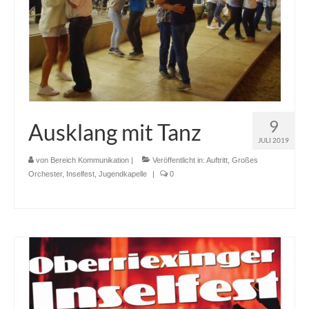
9
Ausklang mit Tanz
JULI 2019
von
Bereich Kommunikation
|
Veröffentlicht in:
Auftritt
,
Großes
Orchester
,
Inselfest
,
Jugendkapelle
|
0