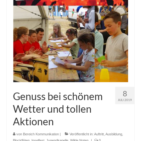
8
Genuss bei schönem
JULI 2019
Wetter und tollen
Aktionen
von
Bereich Kommunikation
|
Veröffentlicht in:
Auftritt
,
Ausbildung
,
Blockflöten
,
Inselfest
,
Jugendkapelle
,
Wilde Noten
|
0