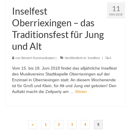
11
Inselfest
MAI 2018
Oberriexingen – das
Traditionsfest für Jung
und Alt
von
Bereich Kommunikation
|
Veröffentlicht in:
Inselfest
|
0
Vom 15. bis 18. Juni 2018 findet das alljährliche Inselfest
des Musikvereins Stadtkapelle Oberriexingen auf der
Enzinsel in Oberriexingen statt. An diesem Wochenende
ist für Groß und Klein, für Alt und Jung viel geboten! Den
Auftakt macht die Zeltparty am …
Weiter
Seitennummerierung
«
1
2
3
4
5