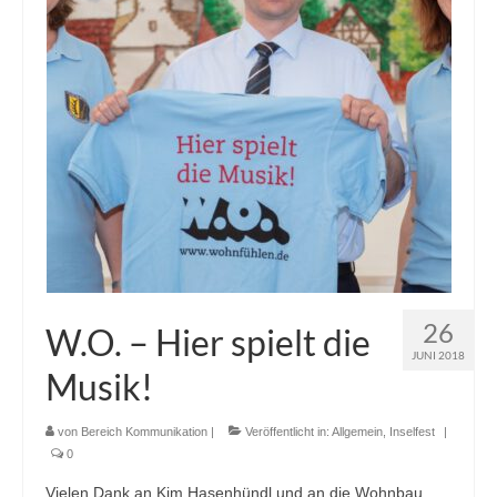
Ausbildung
Downloads
Kontakt
Sponsoring
26
W.O. – Hier spielt die
JUNI 2018
Musik!
von
Bereich Kommunikation
|
Veröffentlicht in:
Allgemein
,
Inselfest
|
0
Vielen Dank an Kim Hasenhündl und an die Wohnbau