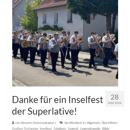
28
Danke für ein Inselfest
JUNI 2026
der Superlative!
von
Bereich Kommunikation
|
Veröffentlicht in:
Allgemein
,
Blockflöten
,
Großes Orchester
,
Inselfest
,
Jubiläum
,
Jugend
,
Jugendkapelle
,
Wilde