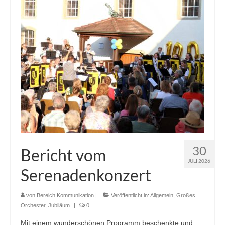
Ausbildung
Downloads
Kontakt
Sponsoring
30
Bericht vom
JULI 2026
Serenadenkonzert
von
Bereich Kommunikation
|
Veröffentlicht in:
Allgemein
,
Großes
Orchester
,
Jubiläum
|
0
Mit einem wunderschönen Programm beschenkte und