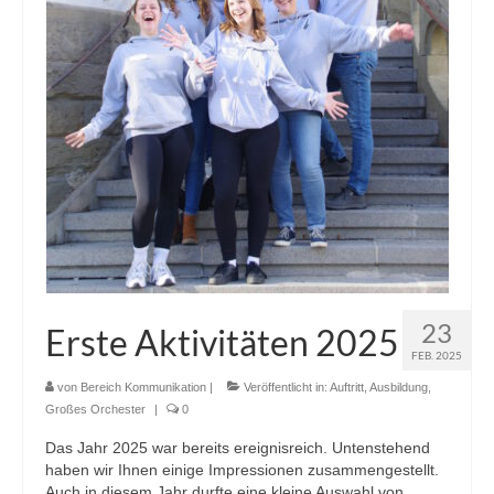
23
Erste Aktivitäten 2025
FEB. 2025
von
Bereich Kommunikation
|
Veröffentlicht in:
Auftritt
,
Ausbildung
,
Großes Orchester
|
0
Das Jahr 2025 war bereits ereignisreich. Untenstehend
haben wir Ihnen einige Impressionen zusammengestellt.
Auch in diesem Jahr durfte eine kleine Auswahl von