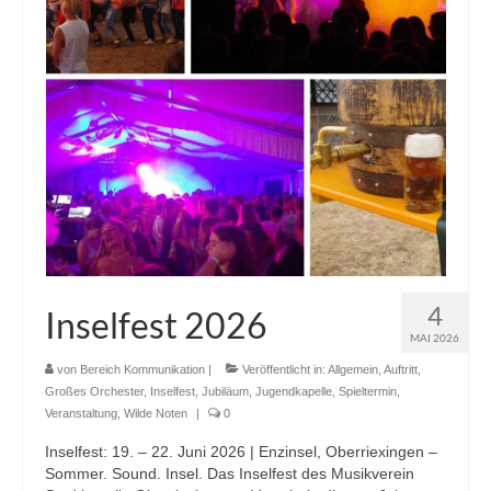
4
Inselfest 2026
MAI 2026
von
Bereich Kommunikation
|
Veröffentlicht in:
Allgemein
,
Auftritt
,
Großes Orchester
,
Inselfest
,
Jubiläum
,
Jugendkapelle
,
Spieltermin
,
Veranstaltung
,
Wilde Noten
|
0
Inselfest: 19. – 22. Juni 2026 | Enzinsel, Oberriexingen –
Sommer. Sound. Insel. Das Inselfest des Musikverein