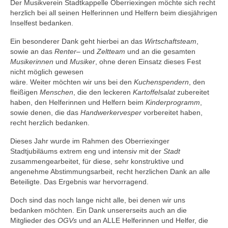
Der Musikverein Stadtkappelle Oberriexingen möchte sich recht
Ausbildung
herzlich bei all seinen Helferinnen und Helfern beim diesjährigen
Inselfest bedanken.
Downloads
Ein besonderer Dank geht hierbei an das
Wirtschaftsteam
,
Kontakt
sowie an das
Renter
– und
Zeltteam
und an die gesamten
Musikerinnen
und
Musiker
, ohne deren Einsatz dieses Fest
nicht möglich gewesen
Sponsoring
wäre. Weiter möchten wir uns bei den
Kuchenspendern
, den
fleißigen
Menschen
, die den leckeren
Kartoffelsalat
zubereitet
haben, den Helferinnen und Helfern beim
Kinderprogramm
,
sowie denen, die das
Handwerkervesper
vorbereitet haben,
recht herzlich bedanken.
Dieses Jahr wurde im Rahmen des Oberriexinger
Stadtjubiläums extrem eng und intensiv mit der
Stadt
zusammengearbeitet, für diese, sehr konstruktive und
angenehme Abstimmungsarbeit, recht herzlichen Dank an alle
Beteiligte. Das Ergebnis war hervorragend.
Doch sind das noch lange nicht alle, bei denen wir uns
bedanken möchten. Ein Dank unsererseits auch an die
Mitglieder des
OGVs
und an ALLE Helferinnen und Helfer, die