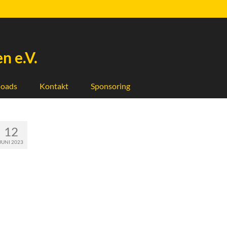
n e.V.
oads
Kontakt
Sponsoring
12
JUNI 2023