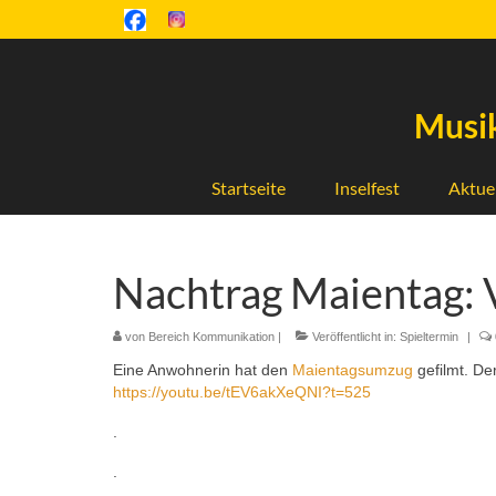
Musik
Startseite
Inselfest
Aktue
Nachtrag Maientag: 
von
Bereich Kommunikation
|
Veröffentlicht in:
Spieltermin
|
Eine Anwohnerin hat den
Maientagsumzug
gefilmt. De
https://youtu.be/tEV6akXeQNI?t=525
.
.