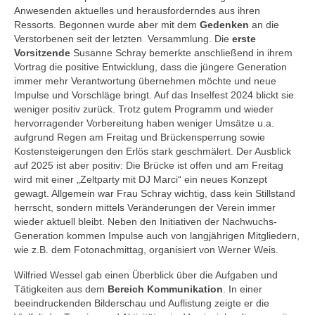
Anwesenden aktuelles und herausforderndes aus ihren
Ausbildung
Ressorts. Begonnen wurde aber mit dem
Gedenken
an die
Verstorbenen seit der letzten Versammlung. Die
erste
Downloads
Vorsitzende
Susanne Schray bemerkte anschließend in ihrem
Vortrag die positive Entwicklung, dass die jüngere Generation
Kontakt
immer mehr Verantwortung übernehmen möchte und neue
Impulse und Vorschläge bringt. Auf das Inselfest 2024 blickt sie
Sponsoring
weniger positiv zurück. Trotz gutem Programm und wieder
hervorragender Vorbereitung haben weniger Umsätze u.a.
aufgrund Regen am Freitag und Brückensperrung sowie
Kostensteigerungen den Erlös stark geschmälert. Der Ausblick
auf 2025 ist aber positiv: Die Brücke ist offen und am Freitag
wird mit einer „Zeltparty mit DJ Marci“ ein neues Konzept
gewagt. Allgemein war Frau Schray wichtig, dass kein Stillstand
herrscht, sondern mittels Veränderungen der Verein immer
wieder aktuell bleibt. Neben den Initiativen der Nachwuchs-
Generation kommen Impulse auch von langjährigen Mitgliedern,
wie z.B. dem Fotonachmittag, organisiert von Werner Weis.
Wilfried Wessel gab einen Überblick über die Aufgaben und
Tätigkeiten aus dem
Bereich Kommunikation
. In einer
beeindruckenden Bilderschau und Auflistung zeigte er die