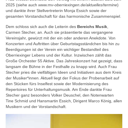
2025 (siehe auch
www.mv-oberriexingen.de/aktuelles/termine
)
und dankte ihrer Stellvertreterin Monja Essich sowie der
gesamten Vorstandschaft für das harmonische Zusammenspiel.
Dem schloss sich auch die Leiterin des
Bereichs Musik
,
Carmen Stecher, an. Auch sie präsentierte das vergangene
Vereinsjahr, gewürzt mit der ein oder anderen Anekdote. Von
Konzerten und Auftritten über Geburtstagsständchen bis hin zu
Beerdigungen ist der Verein ein wichtiger Bestandteil des
Oberriexinger Lebens und der Kultur. Inzwischen zählt das
Große Orchester 55 Aktive. Das Jahreskonzert hat gezeigt, dass
langsam die Bühne in der Festhalle zu knapp wird. Auch Frau
Stecher pries die vielfältigen Ideen und Initiativen aus dem Kreis
der Musiker*innen. Aktuell liegt der Fokus der Probenarbeit auf
den Stücken fürs Inselfest sowie der Modernisierung des
Repertoires für Unterhaltungsmusik. Am Ende dankte Frau
Stecher ganz besonders Volker Deuschel, den Notenwarten
Tine Schmid und Hansmartin Essich, Dirigent Marco König, allen
Musikern und der Vorstandschaft.