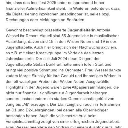
hin, dass das Inselfest 2025 unter entsprechend hoher
finanzieller Aufmerksamkeit steht. Im Weiteren betonte er, dass
die Digitalisierung inzwischen unabdingbar ist, sei es bzgl.
Rechnungen oder Meldungen an Behörden.
Gewohnt beschwingt präsentierte
Jugendleiterin
Antonia
Wessel ihr Resort. Aktuell sind 55 Jugendliche in musikalischer
Ausbildung, davon sind 15 in den Wilden Noten und 19 in der
Jugendkapelle. Auch hier bringt sich der Nachwuchs aktiv ein,
so z.B. mit einer Kreativgruppe im Vorfelde des letzten
Jahreskonzerts. Der seit Juli 2024 neue Dirigent der
Jugendkapelle Stefan Burkhart hatte einen tollen Start und
bringt viel positive Stimmung ins Orchester. Frau Wessel dankte
zudem Margit Slunsky für ihre Geduld und ihr stetiges Wirken in
den oft wuseligen Proben der Wilden Noten. Ausgewählte
Highlights in der Jugend waren zwei Altpapiersammlungen, die
nicht nur finanziell signifikant zur Jugendarbeit beitragen,
sondern insbesondere ein starkes Gemeinschaftsgefühl von
Jung bis „Alt“ erzeugen. Der Elan zeigt sich auch in Teilnahmen
an D1 und D2-Lehrgängen, bei denen alle Oberriexinger
bestanden haben! Auch die vollbesetzte Aula beim
Vorspielnachmittag zeugt von einer erfolgreichen Jugendarbeit.
Frau Wessel beendete den Vortrag mit einem Ausblick aufs Jahr