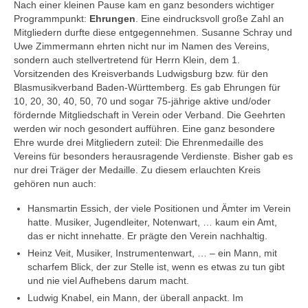
Nach einer kleinen Pause kam en ganz besonders wichtiger
Programmpunkt:
Ehrungen
. Eine eindrucksvoll große Zahl an
Mitgliedern durfte diese entgegennehmen. Susanne Schray und
Uwe Zimmermann ehrten nicht nur im Namen des Vereins,
sondern auch stellvertretend für Herrn Klein, dem 1.
Vorsitzenden des Kreisverbands Ludwigsburg bzw. für den
Blasmusikverband Baden-Württemberg. Es gab Ehrungen für
10, 20, 30, 40, 50, 70 und sogar 75-jährige aktive und/oder
fördernde Mitgliedschaft in Verein oder Verband. Die Geehrten
werden wir noch gesondert aufführen. Eine ganz besondere
Ehre wurde drei Mitgliedern zuteil: Die Ehrenmedaille des
Vereins für besonders herausragende Verdienste. Bisher gab es
nur drei Träger der Medaille. Zu diesem erlauchten Kreis
gehören nun auch:
Hansmartin Essich, der viele Positionen und Ämter im Verein
hatte. Musiker, Jugendleiter, Notenwart, … kaum ein Amt,
das er nicht innehatte. Er prägte den Verein nachhaltig.
Heinz Veit, Musiker, Instrumentenwart, … – ein Mann, mit
scharfem Blick, der zur Stelle ist, wenn es etwas zu tun gibt
und nie viel Aufhebens darum macht.
Ludwig Knabel, ein Mann, der überall anpackt. Im