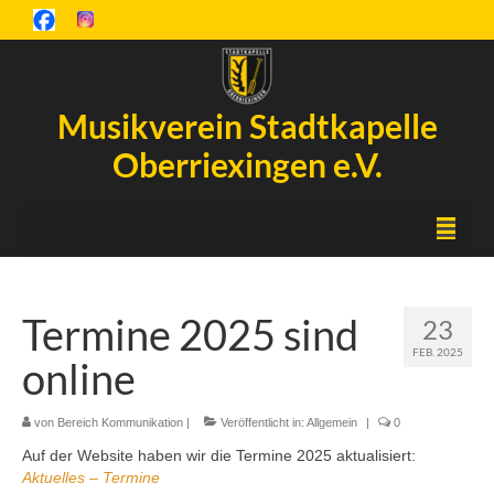
Musikverein Stadtkapelle
Oberriexingen e.V.
Startseite
Termine 2025 sind
23
Inselfest
FEB. 2025
online
Aktuelles
Chronik
von
Bereich Kommunikation
|
Veröffentlicht in:
Allgemein
|
0
Auf der Website haben wir die Termine 2025 aktualisiert:
Orchester
Aktuelles – Termine