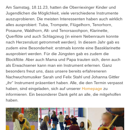
Ausbildung
Am Samstag, 18.11.23, hatten die Oberriexinger Kinder und
Jugendlichen die Möglichkeit, viele verschiedene Instrumente
Downloads
auszuprobieren. Die meisten Interessenten haben auch wirklich
alles ausprobiert: Tuba, Trompete, Flügelhorn, Tenorhorn,
Kontakt
Posaune, Waldhorn, Alt- und Tenorsaxohpon, Klarinette,
Querflöte und auch Schlagzeug (in einem Nebenraum konnte
Sponsoring
nach Herzenslust getrommelt werden). In diesem Jahr gab es
zudem eine Besonderheit: erstmals konnte eine Bassklarinette
ausprobiert werden. Für die Jüngsten gab es zudem die
Blockflöte. Aber auch Mama und Papa trauten sich, denn auch
als Erwachsener kann man ein Instrument erlernen. Ganz
besonders freut uns, dass unsere bereits erfahreneren
Nachwuchsmusiker Sarah und Felix Stahl und Johanna Gittler
„ihr“ Instrument präsentiert haben. Alle, die den Termin verpasst
haben, sind eingeladen, sich auf unserer
Homepage
zu
informieren. Ein besonderer Dank geht an alle, die mitgeholfen
haben.