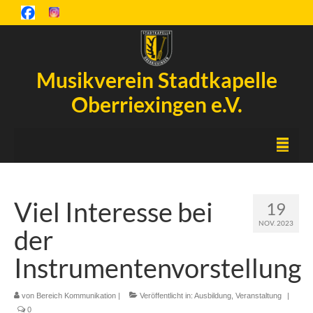
Musikverein Stadtkapelle
Oberriexingen e.V.
Startseite
Viel Interesse bei
19
Inselfest
NOV. 2023
der
Aktuelles
Instrumentenvorstellung
Chronik
von
Orchester
Bereich Kommunikation
|
Veröffentlicht in:
Ausbildung
,
Veranstaltung
|
0