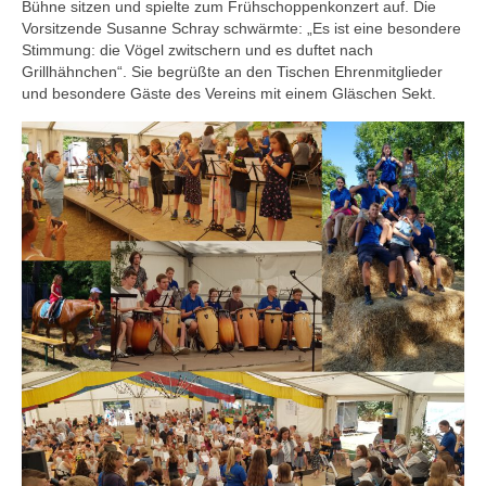
Bühne sitzen und spielte zum Frühschoppenkonzert auf. Die
Vorsitzende Susanne Schray schwärmte: „Es ist eine besondere
Stimmung: die Vögel zwitschern und es duftet nach
Grillhähnchen“. Sie begrüßte an den Tischen Ehrenmitglieder
und besondere Gäste des Vereins mit einem Gläschen Sekt.