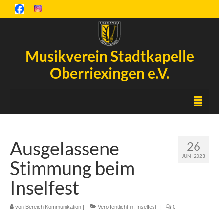
Musikverein Stadtkapelle
Oberriexingen e.V.
Startseite
Ausgelassene
26
Inselfest
JUNI 2023
Stimmung beim
Aktuelles
Inselfest
Chronik
von
Orchester
Bereich Kommunikation
|
Veröffentlicht in:
Inselfest
|
0