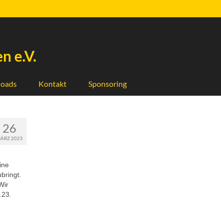
n e.V.
oads
Kontakt
Sponsoring
26
ÄRZ 2023
ine
bringt.
Wir
.23.