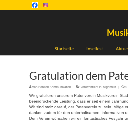
Musik
Startseite
Inselfest
Aktue
Gratulation dem Pat
von
Bereich Kommunikation
|
Veröffentlicht in:
Allgemein
|
0
Wir gratulieren unserem Patenverein Musikverein Stad
beeindruckende Leistung, dass er seit einem Jahrhund
Wir sind stolz darauf, der Patenverein zu sein. Möge e
danken zudem für den unterhaltsamen, informativen u
Dem Verein wünschen wir ein fantastisches Festjahr u