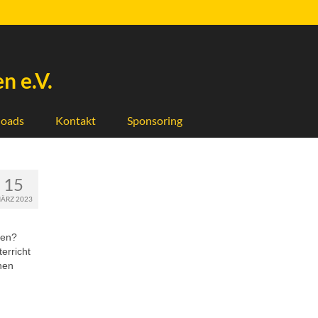
n e.V.
oads
Kontakt
Sponsoring
15
ÄRZ 2023
ren?
erricht
hen