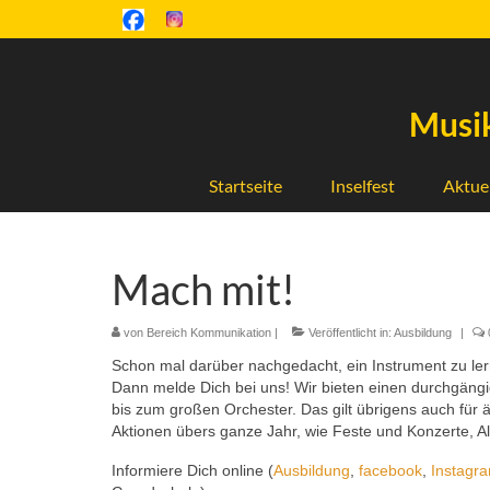
Musik
Startseite
Inselfest
Aktue
Mach mit!
von
Bereich Kommunikation
|
Veröffentlicht in:
Ausbildung
|
Schon mal darüber nachgedacht, ein Instrument zu le
Dann melde Dich bei uns! Wir bieten einen durchgängig
bis zum großen Orchester. Das gilt übrigens auch für 
Aktionen übers ganze Jahr, wie Feste und Konzerte, 
Informiere Dich online (
Ausbildung
,
facebook
,
Instagr