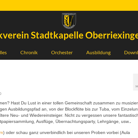
verein Stadtkapelle Oberriexinge
lles
Chronik
Orchester
Ausbildung
Downl
M
0
rnen? Hast Du Lust in einer tollen Gemeinschaft zusammen zu musizie
en Ausbildungspfad an, von der Blockflöte bis zur Tuba, vom Einzelunt
ältere Neu- und Wiedereinsteiger. Nicht zu vergessen unsere fantastisc
Altpapiersammlung, Ausflüge, Übernachtungsparty, Lehrgänge, usw.
.
am
) oder schau ganz unverbindlich bei unseren Proben vorbei (Aula