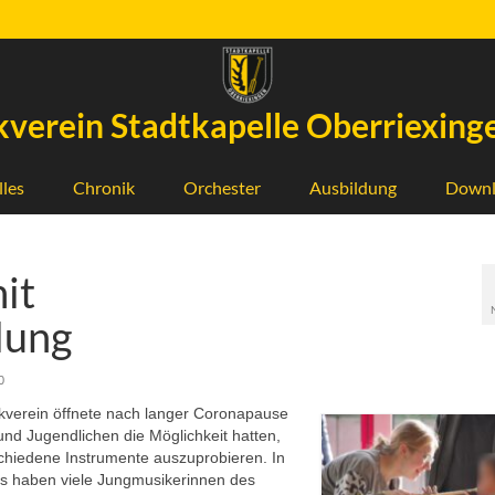
verein Stadtkapelle Oberriexinge
lles
Chronik
Orchester
Ausbildung
Downl
it
lung
0
ikverein öffnete nach langer Coronapause
und Jugendlichen die Möglichkeit hatten,
chiedene Instrumente auszuprobieren. In
ls haben viele Jungmusikerinnen des