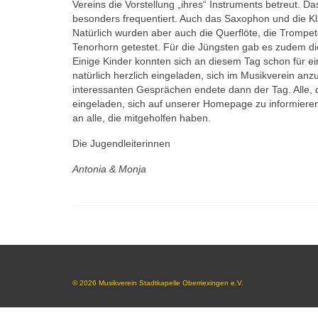
Vereins die Vorstellung „ihres“ Instruments betreut. 
besonders frequentiert. Auch das Saxophon und die K
Natürlich wurden aber auch die Querflöte, die Trompe
Tenorhorn getestet. Für die Jüngsten gab es zudem die
Einige Kinder konnten sich an diesem Tag schon für e
natürlich herzlich eingeladen, sich im Musikverein anz
interessanten Gesprächen endete dann der Tag. Alle, 
eingeladen, sich auf unserer Homepage zu informiere
an alle, die mitgeholfen haben.
Die Jugendleiterinnen
Antonia & Monja
© 2026 Musikverein Stadtkapelle Oberriexingen e.V.