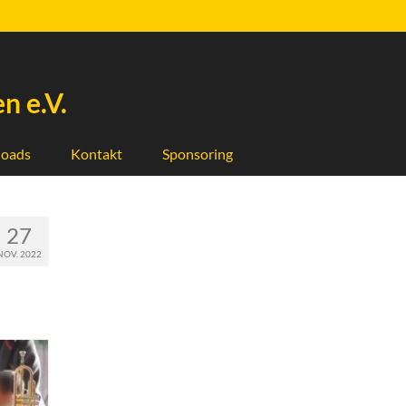
n e.V.
oads
Kontakt
Sponsoring
27
NOV. 2022