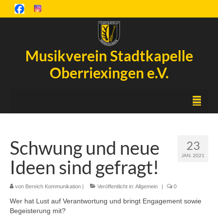
Musikverein Stadtkapelle
Oberriexingen e.V.
Startseite
Schwung und neue
23
Inselfest
JAN. 2021
Ideen sind gefragt!
Aktuelles
Chronik
von
Bereich Kommunikation
|
Veröffentlicht in:
Allgemein
|
0
Wer hat Lust auf Verantwortung und bringt Engagement sowie
Orchester
Begeisterung mit?