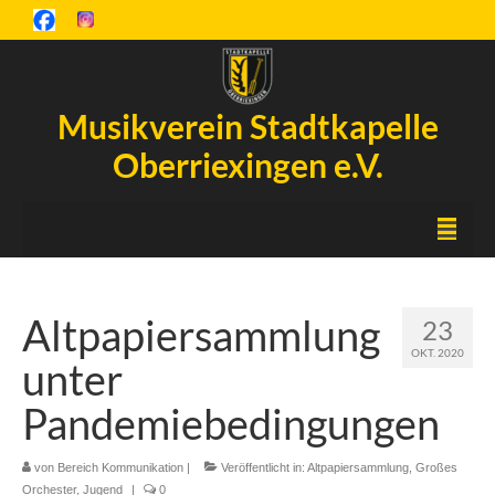
Musikverein Stadtkapelle
Oberriexingen e.V.
Startseite
Altpapiersammlung
23
Inselfest
OKT. 2020
unter
Aktuelles
Pandemiebedingungen
Chronik
von
Orchester
Bereich Kommunikation
|
Veröffentlicht in:
Altpapiersammlung
,
Großes
Orchester
,
Jugend
|
0