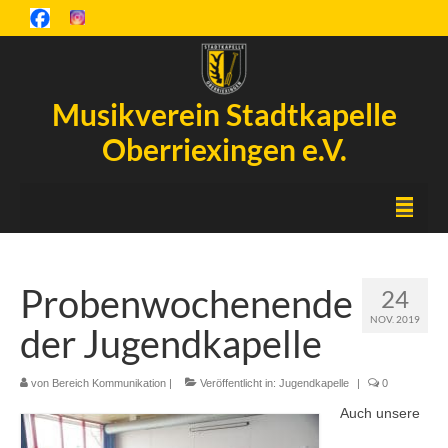
Musikverein Stadtkapelle
Oberriexingen e.V.
Startseite
Probenwochenende
24
Inselfest
NOV. 2019
der Jugendkapelle
Aktuelles
Chronik
von
Bereich Kommunikation
|
Veröffentlicht in:
Jugendkapelle
|
0
Auch unsere
Orchester