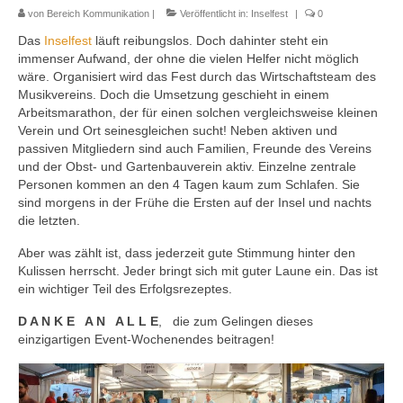
von
Bereich Kommunikation
|
Veröffentlicht in:
Inselfest
|
0
Ausbildung
Das
Inselfest
läuft reibungslos. Doch dahinter steht ein
Downloads
immenser Aufwand, der ohne die vielen Helfer nicht möglich
wäre. Organisiert wird das Fest durch das Wirtschaftsteam des
Kontakt
Musikvereins. Doch die Umsetzung geschieht in einem
Arbeitsmarathon, der für einen solchen vergleichsweise kleinen
Sponsoring
Verein und Ort seinesgleichen sucht! Neben aktiven und
passiven Mitgliedern sind auch Familien, Freunde des Vereins
und der Obst- und Gartenbauverein aktiv. Einzelne zentrale
Personen kommen an den 4 Tagen kaum zum Schlafen. Sie
sind morgens in der Frühe die Ersten auf der Insel und nachts
die letzten.
Aber was zählt ist, dass jederzeit gute Stimmung hinter den
Kulissen herrscht. Jeder bringt sich mit guter Laune ein. Das ist
ein wichtiger Teil des Erfolgsrezeptes.
D A N K E A N A L L E
, die zum Gelingen dieses
einzigartigen Event-Wochenendes beitragen!