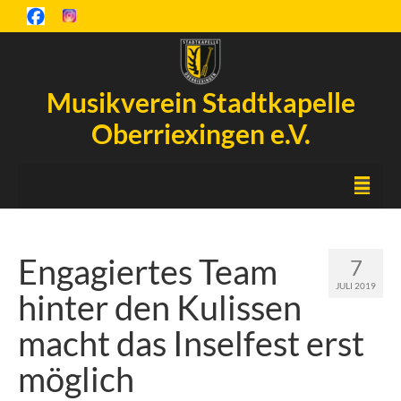
Musikverein Stadtkapelle
Oberriexingen e.V.
Startseite
Engagiertes Team
7
Inselfest
JULI 2019
hinter den Kulissen
Aktuelles
macht das Inselfest erst
Chronik
möglich
Orchester