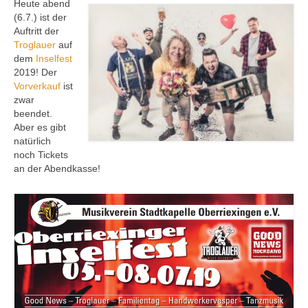
Heute abend
Ausbildung
(6.7.) ist der
Auftritt der
Downloads
Troglauer
auf
dem
Inselfest
Kontakt
2019! Der
Vorverkauf
ist
Sponsoring
zwar
beendet.
Aber es gibt
natürlich
noch Tickets
an der Abendkasse!