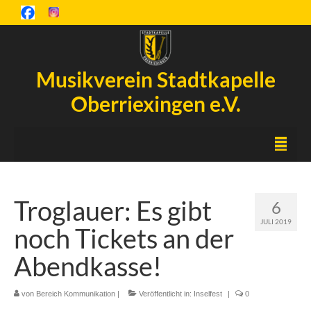
Musikverein Stadtkapelle
Oberriexingen e.V.
Startseite
Troglauer: Es gibt
6
Inselfest
JULI 2019
noch Tickets an der
Aktuelles
Abendkasse!
Chronik
von
Orchester
Bereich Kommunikation
|
Veröffentlicht in:
Inselfest
|
0