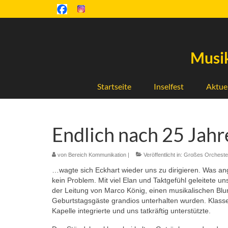
Musik
Startseite
Inselfest
Aktue
Endlich nach 25 Jah
von
Bereich Kommunikation
|
Veröffentlicht in:
Großes Orcheste
…wagte sich Eckhart wieder uns zu dirigieren. Was ang
kein Problem. Mit viel Elan und Taktgefühl geleitete u
der Leitung von Marco König, einen musikalischen Bl
Geburtstagsgäste grandios unterhalten wurden. Klasse w
Kapelle integrierte und uns tatkräftig unterstützte.