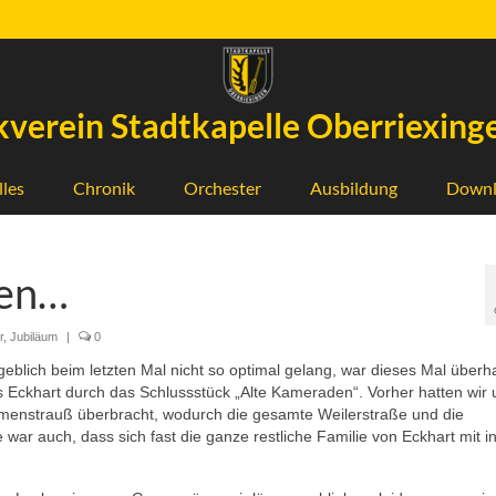
verein Stadtkapelle Oberriexinge
lles
Chronik
Orchester
Ausbildung
Downl
ren…
r
,
Jubiläum
|
0
eblich beim letzten Mal nicht so optimal gelang, war dieses Mal überh
ns Eckhart durch das Schlussstück „Alte Kameraden“. Vorher hatten wir 
umenstrauß überbracht, wodurch die gesamte Weilerstraße und die
ar auch, dass sich fast die ganze restliche Familie von Eckhart mit in