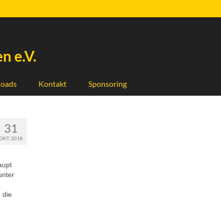
n e.V.
oads
Kontakt
Sponsoring
31
OKT. 2018
aupt
unter
 die