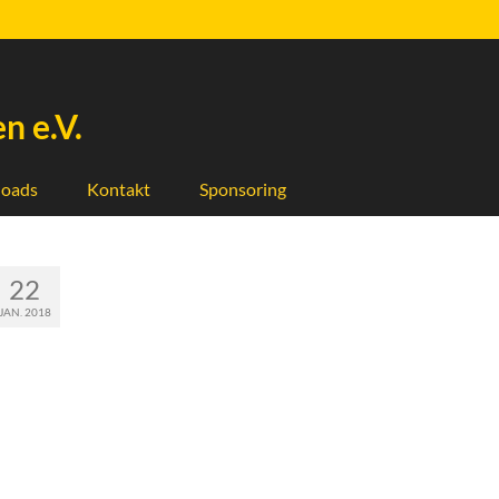
n e.V.
oads
Kontakt
Sponsoring
22
JAN. 2018