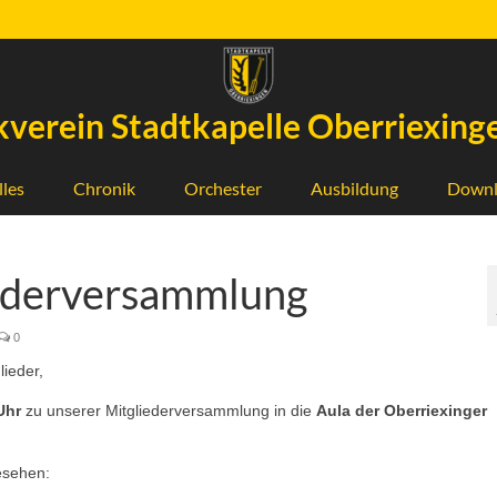
verein Stadtkapelle Oberriexinge
lles
Chronik
Orchester
Ausbildung
Downl
ederversammlung
0
lieder,
Uhr
zu unserer Mitgliederversammlung in die
Aula der Oberriexinger
esehen: