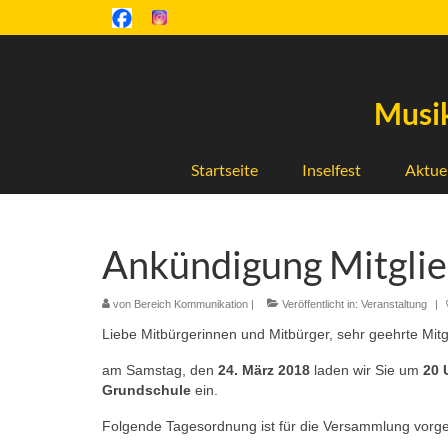
Musik
Startseite
Inselfest
Aktue
Ankündigung Mitgli
von
Bereich Kommunikation
|
Veröffentlicht in:
Veranstaltung
|
Liebe Mitbürgerinnen und Mitbürger, sehr geehrte Mitg
am Samstag, den
24. März 2018
laden wir Sie um
20 
Grundschule
ein.
Folgende Tagesordnung ist für die Versammlung vorg