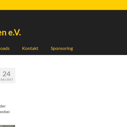
n e.V.
oads
Kontakt
Sponsoring
24
JULI 2017
 der
 wobei