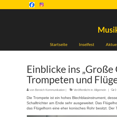
Musik
Startseite
Inselfest
Aktue
Einblicke ins „Große
Trompeten und Flüg
von
Bereich Kommunikation
|
Veröffentlicht in:
Allgemein
|
0
Die Trompete ist ein hohes Blechblasinstrument, dessen
Schalltrichter am Ende sehr ausgeweitet. Das Flügelho
das Flügelhorn eine eher konisches Rohr besitzt. Der