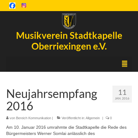
Musikverein Stadtkapelle
Oberriexingen e.V.
Startseite
Neujahrsempfang
11
Inselfest
JAN. 2016
2016
Aktuelles
Chronik
von
Bereich Kommunikation
|
Veröffentlicht in:
Allgemein
|
0
Am 10. Januar 2016 umrahmte die Stadtkapelle die Rede des
Orchester
Bürgermeisters Werner Somlai anlässlich des